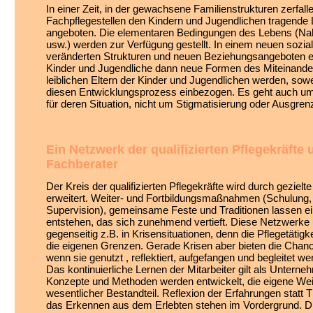
In einer Zeit, in der gewachsene Familienstrukturen zerfall
Fachpflegestellen den Kindern und Jugendlichen tragend
angeboten. Die elementaren Bedingungen des Lebens (N
usw.) werden zur Verfügung gestellt. In einem neuen sozia
veränderten Strukturen und neuen Beziehungsangeboten e
Kinder und Jugendliche dann neue Formen des Miteinande
leiblichen Eltern der Kinder und Jugendlichen werden, sowei
diesen Entwicklungsprozess einbezogen. Es geht auch um
für deren Situation, nicht um Stigmatisierung oder Ausgren
Ein Netzwerk der qualifizierten Pflegekräfte 
Fachberater
Der Kreis der qualifizierten Pflegekräfte wird durch gezielte
erweitert. Weiter- und Fortbildungsmaßnahmen (Schulun
Supervision), gemeinsame Feste und Traditionen lassen e
entstehen, das sich zunehmend vertieft. Diese Netzwerke 
gegenseitig z.B. in Krisensituationen, denn die Pflegetätigke
die eigenen Grenzen. Gerade Krisen aber bieten die Chan
wenn sie genutzt , reflektiert, aufgefangen und begleitet we
Das kontinuierliche Lernen der Mitarbeiter gilt als Untern
Konzepte und Methoden werden entwickelt, die eigene Weit
wesentlicher Bestandteil. Reflexion der Erfahrungen statt
das Erkennen aus dem Erlebten stehen im Vordergrund. Di